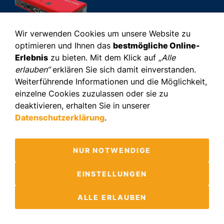
Wir verwenden Cookies um unsere Website zu
optimieren und Ihnen das
bestmögliche Online-
Copyright
Impressum
Datenschutz
Gendern
Remote ISL
Erlebnis
zu bieten. Mit dem Klick auf
„Alle
WIR BOOSTEN
erlauben“
erklären Sie sich damit einverstanden.
Effektivität | EBIT | Change | Motivation |
Weiterführende Informationen und die Möglichkeit,
einzelne Cookies zuzulassen oder sie zu
Transparenz | Mitarbeiterbindung |
deaktivieren, erhalten Sie in unserer
Employer Branding
Datenschutzerklärung
.
NUR NOTWENDIGE
EINSTELLUNGEN
ALLE ERLAUBEN