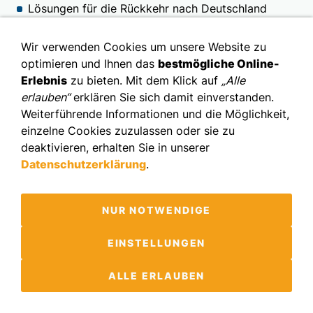
Lösungen für die Rückkehr nach Deutschland
Wir verwenden Cookies um unsere Website zu
optimieren und Ihnen das
bestmögliche Online-
Erlebnis
zu bieten. Mit dem Klick auf
„Alle
erlauben“
erklären Sie sich damit einverstanden.
Weiterführende Informationen und die Möglichkeit,
einzelne Cookies zuzulassen oder sie zu
deaktivieren, erhalten Sie in unserer
Datenschutzerklärung
.
Copyright
Impressum
Datenschutz
Gendern
Remote ISL
WIR BOOSTEN
NUR NOTWENDIGE
Effektivität | EBIT | Change | Motivation |
Transparenz | Mitarbeiterbindung |
EINSTELLUNGEN
Employer Branding
ALLE ERLAUBEN